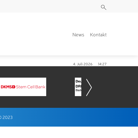
News
Kontakt
4. Juli 2026
14:27
© 2023