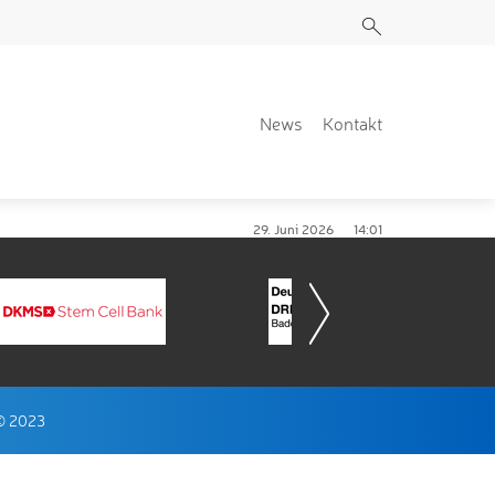
News
Kontakt
29. Juni 2026
14:01
© 2023