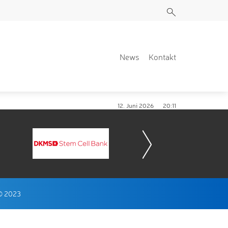
News
Kontakt
12. Juni 2026
20:11
© 2023