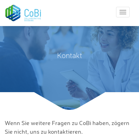
T
o
g
g
l
e
n
Kontakt
a
v
i
g
a
t
i
o
n
Wenn Sie weitere Fragen zu CoBi haben, zögern
Sie nicht, uns zu kontaktieren.